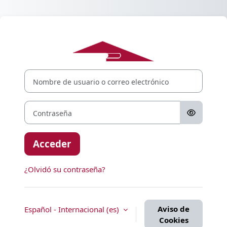
Salta al contenido principal
Entrar a Plata
Nombre de usuario o correo electrónico
Contraseña
Acceder
¿Olvidó su contraseña?
Aviso de
Español - Internacional ‎(es)‎
Cookies